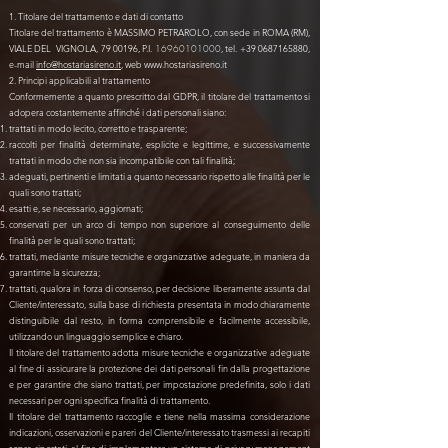
1. Titolare del trattamento e dati di contatto
Titolare del trattamento è MASSIMO PETRAROLO, con sede in ROMA (RM),
VIALE DEL VIGNOLA, 79 00196, P.I.
, tel.
+39 0687165880
,
16960101000
e-mail
info@hostariasireno.it
, web
www.hostariasireno.it
2. Principi applicabili al trattamento
Conformemente a quanto prescritto dal GDPR, il titolare del trattamento si
adopera costantemente affinché i dati personali siano:
trattati in modo lecito, corretto e trasparente;
raccolti per finalità determinate, esplicite e legittime, e successivamente
trattati in modo che non sia incompatibile con tali finalità;
adeguati, pertinenti e limitati a quanto necessario rispetto alle finalità per le
quali sono trattati;
esatti e, se necessario, aggiornati;
conservati per un arco di tempo non superiore al conseguimento delle
finalità per le quali sono trattati;
trattati, mediante misure tecniche e organizzative adeguate, in maniera da
garantirne la sicurezza;
trattati, qualora in forza di consenso, per decisione liberamente assunta dal
Cliente/interessato, sulla base di richiesta presentata in modo chiaramente
distinguibile dal resto, in forma comprensibile e facilmente accessibile,
utilizzando un linguaggio semplice e chiaro.
Il titolare del trattamento adotta misure tecniche e organizzative adeguate
al fine di assicurare la protezione dei dati personali fin dalla progettazione
e per garantire che siano trattati, per impostazione predefinita, solo i dati
necessari per ogni specifica finalità di trattamento.
Il titolare del trattamento raccoglie e tiene nella massima considerazione
indicazioni, osservazioni e pareri del Cliente/interessato trasmessi ai recapiti