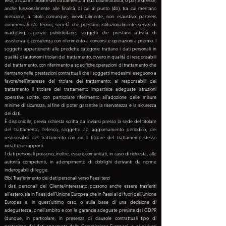
terzi, ai quali il titolare del trattamento affida talune attività, o parte di esse,
anche funzionalmente alle finalità di cui al punto (4b), tra cui meritano
menzione, a titolo comunque, inevitabilmente, non esaustivo: partners
commerciali e/o tecnici; società che prestano istituzionalmente servizi di
marketing; agenzie pubblicitarie; soggetti che prestano attività di
assistenza e consulenza con riferimento a concorsi e operazioni a premio. I
soggetti appartenenti alle predette categorie trattano i dati personali in
qualità di autonomi titolari del trattamento, ovvero in qualità di responsabili
del trattamento, con riferimento a specifiche operazioni di trattamento che
rientrano nelle prestazioni contrattuali che i soggetti medesimi eseguono a
favore/nell’interesse del titolare del trattamento; ai responsabili del
trattamento il titolare del trattamento impartisce adeguate istruzioni
operative scritte, con particolare riferimento all’adozione delle misure
minime di sicurezza, al fine di poter garantire la riservatezza e la sicurezza
dei dati.
È disponibile, previa richiesta scritta da inviarsi presso la sede del titolare
del trattamento, l’elenco, soggetto ad aggiornamento periodico, dei
responsabili del trattamento con cui il titolare del trattamento stesso
intrattiene rapporti.
I dati personali possono, inoltre, essere comunicati, in caso di richiesta, alle
autorità competenti, in adempimento di obblighi derivanti da norme
inderogabili di legge.
(8b) Trasferimento dei dati personali verso Paesi terzi
I dati personali del Cliente/interessato possono anche essere trasferiti
all’estero, sia in Paesi dell’Unione Europea che in Paesi al di fuori dell’Unione
Europea e, in quest’ultimo caso, o sulla base di una decisione di
adeguatezza, o nell’ambito e con le garanzie adeguate previste dal GDPR
(dunque, in particolare, in presenza di clausole contrattuali tipo di