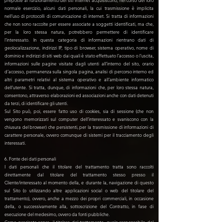
preposte al funzionamento dei siti internet acquisiscono, nel corso del loro
normale esercizio, alcuni dati personali, la cui trasmissione è implicita
nell’uso di protocolli di comunicazione di internet. Si tratta di informazioni
che non sono raccolte per essere associate a soggetti identificati, ma che,
per la loro stessa natura, potrebbero permettere di identificare
l’interessato. In questa categoria di informazioni rientrano dati di
geolocalizzazione, indirizzi IP, tipo di browser, sistema operativo, nome di
dominio e indirizzi di siti web dai quali è stato effettuato l’accesso o l’uscita,
informazioni sulle pagine visitate dagli utenti all’interno del sito, orario
d’accesso, permanenza sulla singola pagina, analisi di percorso interno ed
altri parametri relativi al sistema operativo e all’ambiente informatico
dell’utente. Si tratta, dunque, di informazioni che, per loro stessa natura,
consentono, attraverso elaborazioni ed associazioni anche con dati detenuti
da terzi, di identificare gli utenti.
Sul Sito può, poi, essere fatto uso di cookies, sia di sessione (che non
vengono memorizzati sul computer dell’interessato e svaniscono con la
chiusura del browser) che persistenti, per la trasmissione di informazioni di
carattere personale, ovvero comunque di sistemi per il tracciamento degli
interessati.
6. Fonte dei dati personali
I dati personali che il titolare del trattamento tratta sono raccolti
direttamente dal titolare del trattamento stesso presso il
Cliente/interessato al momento della, e durante la, navigazione di questo
sul Sito (o utilizzando altre applicazioni social o web del titolare del
trattamento), ovvero, anche a mezzo dei propri commerciali, in occasione
della, o successivamente alla, sottoscrizione del Contratto, in fase di
esecuzione del medesimo, ovvero da fonti pubbliche.