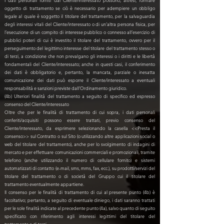
I dati personali forniti dal Cliente/interessato possono, altresì, formare
oggetto di trattamento se ciò è necessario per adempiere un obbligo
legale al quale è soggetto il titolare del trattamento, per la salvaguardia
degli interessi vitali del Cliente/interessato o di un’altra persona fisica, per
l’esecuzione di un compito di interesse pubblico o connesso all’esercizio di
pubblici poteri di cui è investito il titolare del trattamento, ovvero per il
perseguimento del legittimo interesse del titolare del trattamento stesso o
di terzi, a condizione che non prevalgano gli interessi o i diritti e le libertà
fondamentali del Cliente/interessato; anche in questi casi, il conferimento
dei dati è obbligatorio e, pertanto, la mancata, parziale o inesatta
comunicazione dei dati può esporre il Cliente/interessato a eventuali
responsabilità e sanzioni previste dall’Ordinamento giuridico.
(4b) Ulteriori finalità del trattamento a seguito di specifico ed espresso
consenso del Cliente/interessato
Oltre che per le finalità di trattamento di cui sopra, i dati personali
conferiti/acquisiti possono essere trattati, previo consenso del
Cliente/interessato, da esprimere selezionando la casella <<Presta il
consenso>> sul Contratto o sul Sito (o utilizzando altre applicazioni social o
web del titolare del trattamento), anche per lo svolgimento di indagini di
mercato e per effettuare comunicazioni commerciali e promozionali, tramite
telefono (anche utilizzando il numero di cellulare fornito) e sistemi
automatizzati di contatto (e-mail, sms, mms, fax, ecc.), su prodotti/servizi del
titolare del trattamento o di società del Gruppo cui il titolare del
trattamento eventualmente appartiene.
Il consenso per le finalità di trattamento di cui al presente punto (4b) è
facoltativo; pertanto, a seguito di eventuale diniego, i dati saranno trattati
per le sole finalità indicate al precedente punto (4a), salvo quanto di seguito
specificato con riferimento agli interessi legittimi del titolare del