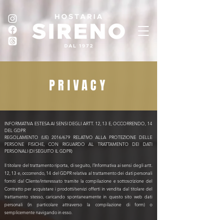
PRIVACY
INFORMATIVA ESTESA AI SENSI DEGLI ARTT. 12, 13 E, OCCORRENDO, 14
DEL GDPR
REGOLAMENTO (UE) 2016/679 RELATIVO ALLA PROTEZIONE DELLE
PERSONE FISICHE, CON RIGUARDO AL TRATTAMENTO DEI DATI
PERSONALI (DI SEGUITO IL GDPR)
Il titolare del trattamento riporta, di seguito, l’Informativa ai sensi degli artt.
12, 13 e, occorrendo, 14 del GDPR relativa al trattamento dei dati personali
forniti dal Cliente/interessato tramite la compilazione e sottoscrizione del
Contratto per acquistare i prodotti/servizi offerti in vendita dal titolare del
trattamento stesso, caricando spontaneamente in questo sito web dati
personali (in particolare attraverso la compilazione di form) o
semplicemente navigando in esso.