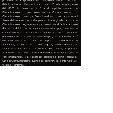
protezione dei dati approvate dalla Commissione Europea), o, al di fuori
delle ipotesi sopra richiamate, ricorrendo una o più delle deroghe previste
dal GDPR (in particolare, in forza di esplicito consenso del
Cliente/interessato, o per l’esecuzione del Contratto concluso dal
Cliente/interessato, ovvero per l’esecuzione di un contratto stipulato tra il
titolare del trattamento e un’altra persona fisica o giuridica a favore del
Cliente/interessato, segnatamente per l’esecuzione di attività a questa
demandate dal titolare del trattamento medesimo per l’esecuzione del
Contratto concluso con il Cliente/interessato). Per l’ipotesi di trasferimenti di
dati verso Paesi al di fuori dell’Unione Europea, al Cliente/interessato è
consentito, previa richiesta scritta da inviarsi presso la sede del titolare del
trattamento, di conoscere le garanzie adeguate, ovvero le deroghe, che
legittimano il trattamento transfrontaliero. Resta inteso, in ipotesi di
trasferimento dei dati verso Paesi al di fuori dell’Unione Europea, che per
ogni richiesta inerente i dati, anche per l’esercizio dei diritti riconosciuti dal
GDPR al Cliente/interessato, questo potrà sempre validamente rivolgersi al
titolare del trattamento.
9. Criteri per determinare il periodo di conservazione dei dati personali
Per le finalità di cui al punto (4a) che precede, il periodo di conservazione
dei dati personali rilasciati dal Cliente/interessato, ed il conseguente loro
potenziale trattamento, coincide con il periodo di prescrizione dei
diritti/doveri (legali, fiscali, ecc.) discendenti dal Contratto: tendenzialmente
10 anni, quindi, salvo il verificarsi di eventi interruttivi della prescrizione che
potrebbero prolungare, di fatto, detto periodo.
Per le finalità di cui al punto (4b) che precede, il periodo di conservazione
dei dati rilasciati dal Cliente/interessato, ed il conseguente loro potenziale
trattamento, termina con la revoca del consenso preventivamente rilasciato