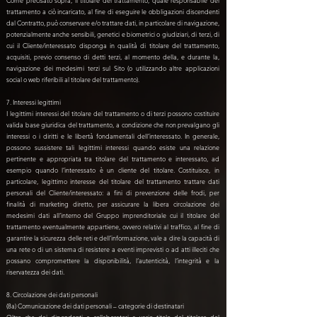
Come precisato sopra, il titolare del trattamento, quale responsabile del
trattamento a ciò incaricato, al fine di eseguire le obbligazioni discendenti
dal Contratto, può conservare e/o trattare dati, in particolare di navigazione,
potenzialmente anche sensibili, genetici e biometrici o giudiziari, di terzi, di
cui il Cliente/interessato disponga in qualità di titolare del trattamento,
acquisiti, previo consenso di detti terzi, al momento della, e durante la,
navigazione dei medesimi terzi sul Sito (o utilizzando altre applicazioni
social o web riferibili al titolare del trattamento).
7. Interessi legittimi
I legittimi interessi del titolare del trattamento o di terzi possono costituire
valida base giuridica del trattamento, a condizione che non prevalgano gli
interessi o i diritti e le libertà fondamentali dell’interessato. In generale,
possono sussistere tali legittimi interessi quando esiste una relazione
pertinente e appropriata tra titolare del trattamento e interessato, ad
esempio quando l’interessato è un cliente del titolare. Costituisce, in
particolare, legittimo interesse del titolare del trattamento trattare dati
personali del Cliente/interessato: a fini di prevenzione delle frodi, per
finalità di marketing diretto, per assicurare la libera circolazione dei
medesimi dati all’interno del Gruppo imprenditoriale cui il titolare del
trattamento eventualmente appartiene, ovvero relativi al traffico, al fine di
garantire la sicurezza delle reti e dell’informazione, vale a dire la capacità di
una rete o di un sistema di resistere a eventi imprevisti o ad atti illeciti che
possano compromettere la disponibilità, l’autenticità, l’integrità e la
riservatezza dei dati.
8. Circolazione dei dati personali
(8a) Comunicazione dei dati personali – categorie di destinatari