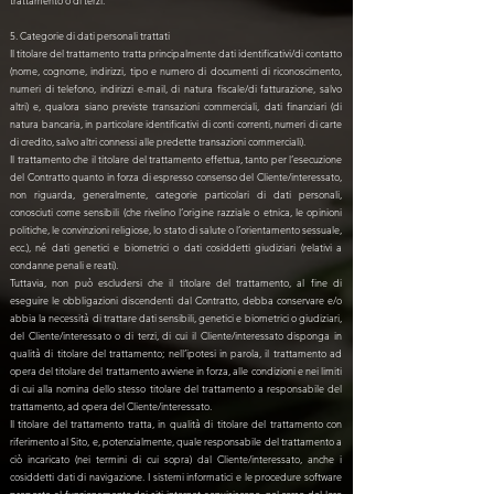
trattamento o di terzi.
5. Categorie di dati personali trattati
Il titolare del trattamento tratta principalmente dati identificativi/di contatto
(nome, cognome, indirizzi, tipo e numero di documenti di riconoscimento,
numeri di telefono, indirizzi e-mail, di natura fiscale/di fatturazione, salvo
altri) e, qualora siano previste transazioni commerciali, dati finanziari (di
natura bancaria, in particolare identificativi di conti correnti, numeri di carte
di credito, salvo altri connessi alle predette transazioni commerciali).
Il trattamento che il titolare del trattamento effettua, tanto per l’esecuzione
del Contratto quanto in forza di espresso consenso del Cliente/interessato,
non riguarda, generalmente, categorie particolari di dati personali,
conosciuti come sensibili (che rivelino l’origine razziale o etnica, le opinioni
politiche, le convinzioni religiose, lo stato di salute o l’orientamento sessuale,
ecc.), né dati genetici e biometrici o dati cosiddetti giudiziari (relativi a
condanne penali e reati).
Tuttavia, non può escludersi che il titolare del trattamento, al fine di
eseguire le obbligazioni discendenti dal Contratto, debba conservare e/o
abbia la necessità di trattare dati sensibili, genetici e biometrici o giudiziari,
del Cliente/interessato o di terzi, di cui il Cliente/interessato disponga in
qualità di titolare del trattamento; nell’ipotesi in parola, il trattamento ad
opera del titolare del trattamento avviene in forza, alle condizioni e nei limiti
di cui alla nomina dello stesso titolare del trattamento a responsabile del
trattamento, ad opera del Cliente/interessato.
Il titolare del trattamento tratta, in qualità di titolare del trattamento con
riferimento al Sito, e, potenzialmente, quale responsabile del trattamento a
ciò incaricato (nei termini di cui sopra) dal Cliente/interessato, anche i
cosiddetti dati di navigazione. I sistemi informatici e le procedure software