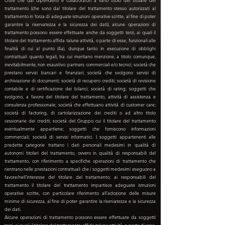
Oltre che dai dipendenti e collaboratori a vario titolo del titolare del
trattamento (che sono dal titolare del trattamento stesso autorizzati al
trattamento in forza di adeguate istruzioni operative scritte, al fine di poter
garantire la riservatezza e la sicurezza dei dati), alcune operazioni di
trattamento possono essere effettuate anche da soggetti terzi, ai quali il
titolare del trattamento affida talune attività, o parte di esse, funzionali alle
finalità di cui al punto (4a), dunque tanto in esecuzione di obblighi
contrattuali quanto legali, tra cui meritano menzione, a titolo comunque,
inevitabilmente, non esaustivo: partners commerciali e/o tecnici; società che
prestano servizi bancari e finanziari; società che svolgono servizi di
archiviazione di documenti; società di recupero crediti; società di revisione
contabile e di certificazione dei bilanci; società di rating; soggetti che
svolgono, a favore del titolare del trattamento, attività di assistenza e
consulenza professionale; società che effettuano attività di customer care;
società di factoring, di cartolarizzazione dei crediti o ad altro titolo
cessionarie dei crediti; società del Gruppo cui il titolare del trattamento
eventualmente appartiene; soggetti che forniscono informazioni
commerciali; società di servizi informatici. I soggetti appartenenti alle
predette categorie trattano i dati personali medesimi in qualità di
autonomi titolari del trattamento, ovvero in qualità di responsabili del
trattamento, con riferimento a specifiche operazioni di trattamento che
rientrano nelle prestazioni contrattuali che i soggetti medesimi eseguono a
favore/nell’interesse del titolare del trattamento; ai responsabili del
trattamento il titolare del trattamento impartisce adeguate istruzioni
operative scritte, con particolare riferimento all’adozione delle misure
minime di sicurezza, al fine di poter garantire la riservatezza e la sicurezza
dei dati.
Alcune operazioni di trattamento possono essere effettuate da soggetti