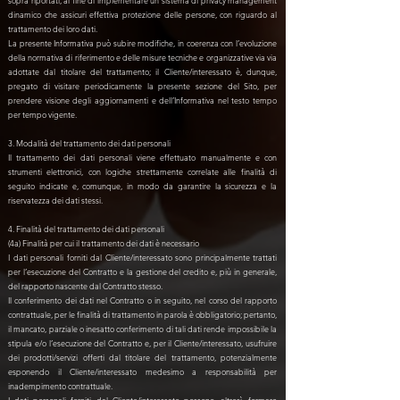
sopra riportati, al fine di implementare un sistema di privacy management
dinamico che assicuri effettiva protezione delle persone, con riguardo al
trattamento dei loro dati.
La presente Informativa può subire modifiche, in coerenza con l’evoluzione
della normativa di riferimento e delle misure tecniche e organizzative via via
adottate dal titolare del trattamento; il Cliente/interessato è, dunque,
pregato di visitare periodicamente la presente sezione del Sito, per
prendere visione degli aggiornamenti e dell’Informativa nel testo tempo
per tempo vigente.
3. Modalità del trattamento dei dati personali
Il trattamento dei dati personali viene effettuato manualmente e con
strumenti elettronici, con logiche strettamente correlate alle finalità di
seguito indicate e, comunque, in modo da garantire la sicurezza e la
riservatezza dei dati stessi.
4. Finalità del trattamento dei dati personali
(4a) Finalità per cui il trattamento dei dati è necessario
I dati personali forniti dal Cliente/interessato sono principalmente trattati
per l’esecuzione del Contratto e la gestione del credito e, più in generale,
del rapporto nascente dal Contratto stesso.
Il conferimento dei dati nel Contratto o in seguito, nel corso del rapporto
contrattuale, per le finalità di trattamento in parola è obbligatorio; pertanto,
il mancato, parziale o inesatto conferimento di tali dati rende impossibile la
stipula e/o l’esecuzione del Contratto e, per il Cliente/interessato, usufruire
dei prodotti/servizi offerti dal titolare del trattamento, potenzialmente
esponendo il Cliente/interessato medesimo a responsabilità per
inadempimento contrattuale.